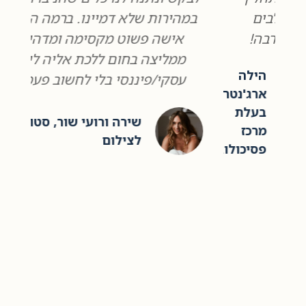
במהירות שלא דמיינו. ברמה האישית
ה
אישה פשוט מקסימה ומדהימה,
ל
ממליצה בחום ללכת אליה לייעוץ
ו
ה
עסקי/פיננסי בלי לחשוב פעמיים.
ו
נטרו,
ו
ת
ס
שירה ורועי שור, סטודיו
ז
לצילום
ולוגי
ב
שר
מ