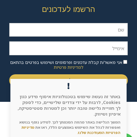
הרשמו לעדכונים
אני מאשר/ת קבלת עדכונים ופרסומים ושימוש בפרטים בהתאם
למדיניות פרטיות
רוצה להצטרף
באתר זה נעשה שימוש בטכנולוגיות איסוף מידע כגון
Cookies, לרבות על ידי צדדים שלישיים, כדי לספק
לך חוויית גלישה טובה יותר וכן למטרות סטטיסטיקה,
איפיון ושיווק.
עיצוב ובניית אתר
365evo Web Solutions
המשך הגלישה באתר מהווה הסכמתך לכך. למידע נוסף בנושא
ואפשרות לנהל את השימוש באמצעים הללו, ראו את
מדיניות
כל הזכויות שמורות © 2026 אילנית שאול- ליווי לצמיחה
הפרטיות המעודכנת שלנו.